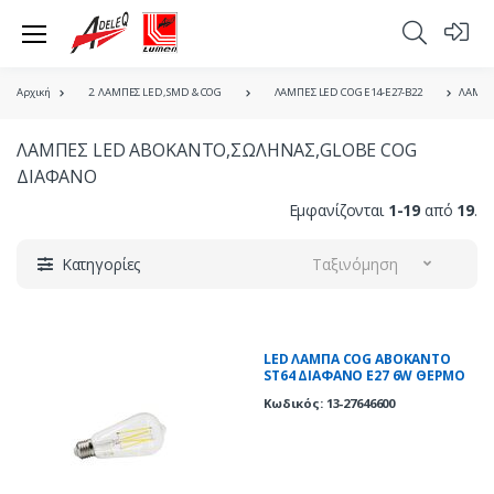
Αρχική
2. ΛΑΜΠΕΣ LED, SMD & COG
ΛΑΜΠΕΣ LED COG E14-E27-B22
ΛΑΜΠΕ
ΛΑΜΠΕΣ LED ΑΒΟΚΑΝΤΟ,ΣΩΛΗΝΑΣ,GLOBE COG
ΔΙΑΦΑΝO
Εμφανίζονται
1-19
από
19
.
Κατηγορίες
Ταξινόμηση
LED ΛΑΜΠΑ COG ΑΒΟΚΑΝΤΟ
ST64 ΔΙΑΦΑΝΟ Ε27 6W ΘΕΡΜΟ
2700K
Κωδικός: 13-27646600