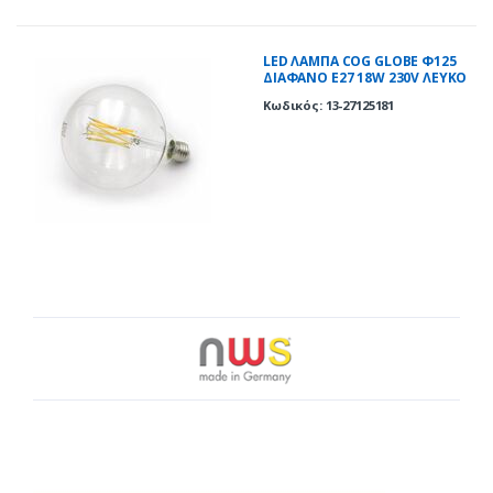
LED ΛΑΜΠΑ COG GLOBE Φ125
ΔΙΑΦΑΝΟ Ε27 18W 230V ΛΕΥΚΟ
4000K
Κωδικός: 13-27125181