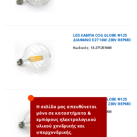
LED ΛΑΜΠΑ COG GLOBE Φ125
ΔΙΑΦΑΝΟ Ε27 16W 230V ΘΕΡΜΟ
2800K
Κωδικός: 13-271251600
LED ΛΑΜΠΑ COG GLOBE Φ125
ΔΙΑΦΑΝΟ Ε27 18W 230V ΘΕΡΜΟ
Η σελίδα μας απευθύνεται
2800K
Κωδικός: 13-271251800
μόνο σε καταστήματα &
εμπόρους ηλεκτρολογικού
υλικού χονδρικής και
υπερχονδρικής.