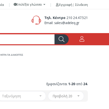
Επιλέξτε γλώσσα
νία
Εγγραφή
|
Σύνδεση
Τηλ. Κέντρο
210 24.47.521
Email:
sales@adeleq.gr
ΗΚΤΡΑ ΓΙΑ ΔΙΑΚΟΠΤΕΣ
Εμφανίζονται
1-20
από
24
.
Ταξινόμηση
Προβολή 20