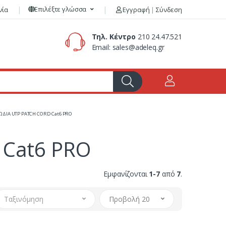
Επιλέξτε γλώσσα
νία
Εγγραφή
|
Σύνδεση
Τηλ. Κέντρο
210 24.47.521
Email:
sales@adeleq.gr
ΩΔΙΑ UTP PATCH CORD Cat6 PRO
 Cat6 PRO
Εμφανίζονται
1-7
από
7
.
Ταξινόμηση
Προβολή 20