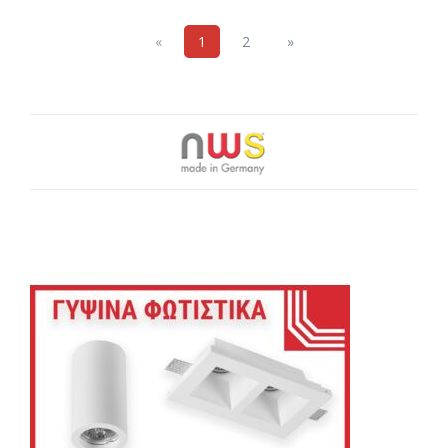
Previous
Next
«
1
2
»