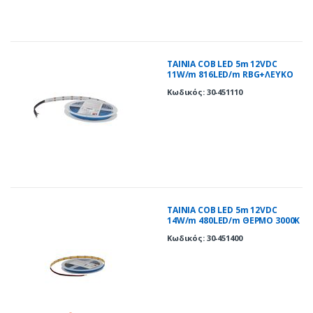
ΤΑΙΝΙΑ COB LED 5m 12VDC
11W/m 816LED/m RBG+ΛΕΥΚΟ
IP20
Κωδικός: 30-451110
ΤΑΙΝΙΑ COB LED 5m 12VDC
14W/m 480LED/m ΘΕΡΜΟ 3000K
IP20
Κωδικός: 30-451400