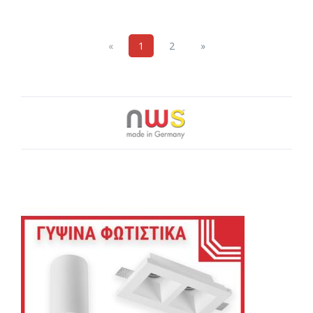
Previous
Next
«
1
2
»