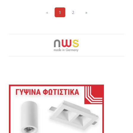
Previous
Next
«
1
2
»