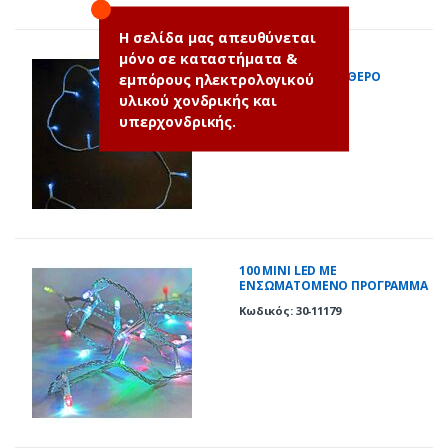
Η σελίδα μας απευθύνεται
μόνο σε καταστήματα &
100 ΜΙΝΙ LED
ΠΡΟΓΡΑΜΜΑ+ΣΤΑΘΕΡΟ
εμπόρους ηλεκτρολογικού
ΔΙΑΦΑΝΟ ΚΑΛΩΔΙΟ ΜΠΛΕ ΙP44
υλικού χονδρικής και
Κωδικός: 30-11149
υπερχονδρικής.
100 ΜΙΝΙ LED ΜΕ
ΕΝΣΩΜΑΤΟΜΕΝΟ ΠΡΟΓΡΑΜΜΑ
ΔΙΑΦΑΝΟ ΚΑΛΩΔΙΟ RGB ΙP44
Κωδικός: 30-11179