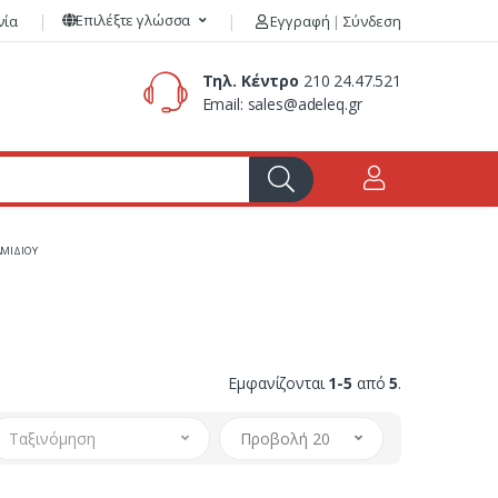
Επιλέξτε γλώσσα
νία
Εγγραφή
|
Σύνδεση
Τηλ. Κέντρο
210 24.47.521
Email:
sales@adeleq.gr
ΜΙΔΙΟΥ
Εμφανίζονται
1-5
από
5
.
Ταξινόμηση
Προβολή 20