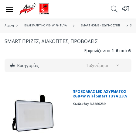
Αρχική
ΕΙΔΗ SMART HOME - WiFi - TUYA
SMART HOME - ΕΞΥΠΝΟ ΣΠΙΤΙ
SMA
SMART ΠΡΙΖΕΣ, ΔΙΑΚΟΠΤΕΣ, ΠΡΟΒΟΛΕΙΣ
Εμφανίζονται
1-6
από
6
.
Κατηγορίες
Ταξινόμηση
ΠΡΟΒΟΛΕΑΣ LED ΑΣΥΡΜΑΤΟΣ
RGB+W WiFi Smart TUYA 230V
60W ΜΑΥΡΟΣ
Κωδικός: 3-3860239